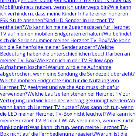
hinzufügen oder kündigen?
Kann ich Herznet TV über das
Mobilfunknetz nutzen, wenn ich unterwegs bin?
Wie kann
ich verhindern, dass meine Kinder Inhalte einer höheren
FSK-Stufe ansehen?
Sind HD-Sender in Herznet TV
enthalten?
Wo kann ich meine Zugangsdaten für Herznet
TV auf meinen mobilen Endgeräten erhalten?
Wo befindet
sich die Seriennummer meiner Herznet TV-Box?
Wie kann
ich die Reihenfolge meiner Sender ändern?
Welche
Bedeutung haben die unterschiedlichen Leuchtfarben an
meiner TV-Box?
Wie kann ich in der TV Fellow App
Aufnahmen löschen?
Warum wird eine Aufnahme
abgebrochen, wenn eine Sendung die Sendezeit überzieht?
Welche mobilen Endgeräte sind für die Nutzung von
Herznet TV geeignet und welche App muss ich dafür
verwenden?
Welche Laufzeiten stehen bei Herznet TV zur
Verfügung und wie kann der Vertrag gekündigt werden?
Ab
wann kann ich Herznet TV nutzen?
Was kann ich tun, wenn
die LED meiner Herznet TV-Box nicht leuchtet?
Wie kann ich
meine Herznet TV-Box mit WLAN verbinden, wenn es nicht
funktioniert?
Was kann ich tun, wenn meine Herznet TV-
Box nicht auf die Fernbedienung reagiert?
Warum ist die